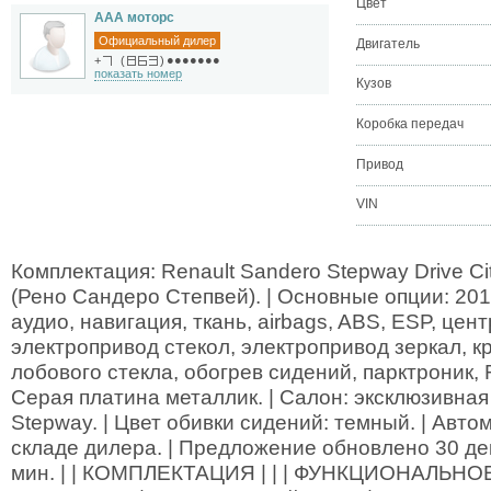
Цвет
ААА моторс
Официальный дилер
Двигатель
●●●●●●●
+
(
)
показать номер
Кузов
Коробка передач
Привод
VIN
Комплектация: Renault Sandero Stepway Drive Cit
(Рено Сандеро Степвей). | Основные опции: 201
аудио, навигация, ткань, airbags, ABS, ESP, цен
электропривод стекол, электропривод зеркал, к
лобового стекла, обогрев сидений, парктроник, R
Серая платина металлик. | Салон: эксклюзивная
Stepway. | Цвет обивки сидений: темный. | Авто
складе дилера. | Предложение обновлено 30 дека
мин. | | КОМПЛЕКТАЦИЯ | | | ФУНКЦИОНАЛЬНО