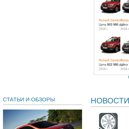
Renault Sandero...
Renaul
Цена
903 980
руб.
Цена
2018 г.
2018 г
Renault Sandero...
Renaul
Цена
822 980
руб.
Цена
2018 г.
2018 г
НОВОСТ
СТАТЬИ И ОБЗОРЫ