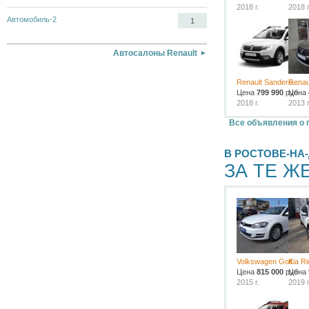
2018 г.
2018 г
Автомобиль-2
1
Автосалоны Renault
Renault Sandero...
Renaul
Цена
799 990
руб.
Цена
2018 г.
2013 г
Все объявления о 
В РОСТОВЕ-НА
ЗА ТЕ Ж
Volkswagen Golf
Kia Ri
Цена
815 000
руб.
Цена
2015 г.
2019 г