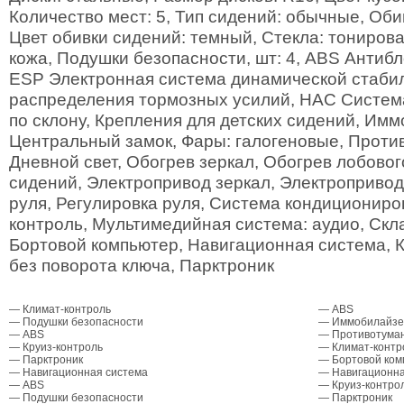
Количество мест: 5, Тип сидений: обычные, Оби
Цвет обивки сидений: темный, Стекла: тонирова
кожа, Подушки безопасности, шт: 4, ABS Антиб
ESP Электронная система динамической стаби
распределения тормозных усилий, HAC Систем
по склону, Крепления для детских сидений, Им
Центральный замок, Фары: галогеновые, Прот
Дневной свет, Обогрев зеркал, Обогрев лобовог
сидений, Электропривод зеркал, Электропривод
руля, Регулировка руля, Система кондициониро
контроль, Мультимедийная система: аудио, Скл
Бортовой компьютер, Навигационная система, К
без поворота ключа, Парктроник
— Климат-контроль
— ABS
— Подушки безопасности
— Иммобилайзе
— ABS
— Противотума
— Круиз-контроль
— Климат-контр
— Парктроник
— Бортовой ком
— Навигационная система
— Навигационна
— ABS
— Круиз-контро
— Подушки безопасности
— Парктроник