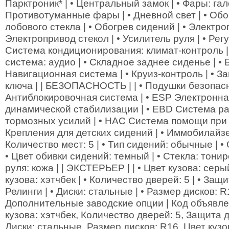
Парктроник* | • Центральный замок | • Фары: гал
Противотуманные фары | • Дневной свет | • Обог
лобового стекла | • Обогрев сидений | • Электро
Электропривод стекол | • Усилитель руля | • Регу
Система кондиционирования: климат-контроль 
система: аудио | • Складное заднее сиденье | • 
Навигационная система | • Круиз-контроль | • З
ключа | | БЕЗОПАСНОСТЬ | | • Подушки безопасно
Антиблокировочная система | • ESP Электронн
динамической стабилизации | • EBD Система р
тормозных усилий | • HAC Система помощи при п
Крепления для детских сидений | • Иммобилайзер
Количество мест: 5 | • Тип сидений: обычные | •
• Цвет обивки сидений: темный | • Стекла: тони
руля: кожа | | ЭКСТЕРЬЕР | | • Цвет кузова: серы
кузова: хэтчбек | • Количество дверей: 5 | • Защи
Релинги | • Диски: стальные | • Размер дисков: R1
Дополнительные заводские опции | Код объявле
кузова: хэтчбек, Количество дверей: 5, Защита 
Диски: стальные, Размер дисков: R16, Цвет кузо