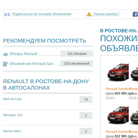
Подписаться на похожие объявления
Нашли ошибку?
В РОСТОВЕ-НА
ПОХОЖИ
РЕКОМЕНДУЕМ ПОСМОТРЕТЬ
ОБЪЯВЛ
Обзоры Renault
115 обзоров
Объявления Renault Sandero Stepway
320 объявлений
RENAULT В РОСТОВЕ-НА-ДОНУ
В АВТОСАЛОНАХ
Renault Sandero...
Renaul
Цена
903 980
руб.
Цена
2018 г.
2018 г
ААА моторс
73
Автодон 161
2
Арена-Авто
1
Renault Sandero...
Renaul
Цена
822 980
руб.
Цена