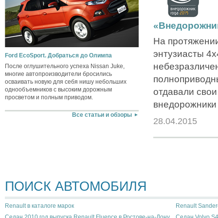
«Внедорожник
На протяжении
энтузиасты 4х4
Ford EcoSport. Добраться до Олимпа
небезразличе
После оглушительного успеха Nissan Juke,
многие автопроизводители бросились
полноприводн
осваивать новую для себя нишу небольших
однообъемников с высоким дорожным
отдавали свои
просветом и полным приводом.
внедорожники 
Все статьи и обзоры
28.04.2015
ПОИСК АВТОМОБИЛЯ
Renault в каталоге марок
Renault Sander
Седан 2010 год выпуска Renault Fluence в Ростове-на-Дону
Седан Volvo S4