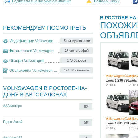
Подписаться на похожие объявления
Нашли ошибку?
В РОСТОВЕ-НА
ПОХОЖИ
РЕКОМЕНДУЕМ ПОСМОТРЕТЬ
ОБЪЯВЛ
Модификации Volkswagen Caddy
54 модификации
Фотогалерея Volkswagen Caddy
17 фотографий
Обзоры Volkswagen
178 обзоров
Объявления Volkswagen Caddy
141 объявление
Volkswagen Caddy
Volks
Цена
1 296 796
Цена
руб.
2018 г.
2018 г
VOLKSWAGEN В РОСТОВЕ-НА-
ДОНУ В АВТОСАЛОНАХ
ААА моторс
83
Volkswagen Caddy
Volks
Гедон-Аксай
58
Цена
1 601 231
Цена
руб.
2018 г.
1997 г
Автодон 161