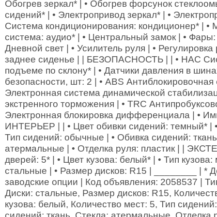
Обогрев зеркал* | • Обогрев форсунок стеклоом
сидений* | • Электропривод зеркал* | • Электропр
Система кондиционирования: кондиционер* | •
система: аудио* | • Центральный замок | • Фары:
Дневной свет | • Усилитель руля | • Регулировка 
заднее сиденье | | БЕЗОПАСНОСТЬ | | • HAC С
подъеме по склону* | • Датчики давления в шина
безопасности, шт: 2 | • ABS Антиблокировочная 
Электронная система динамической стабилизац
экстренного торможения | • TRC Антипробуксов
Электронная блокировка дифференциала | • Имм
ИНТЕРЬЕР | | • Цвет обивки сидений: темный* | •
Тип сидений: обычные | • Обивка сидений: ткань 
атермальные | • Отделка руля: пластик | | ЭКСТЕ
дверей: 5* | • Цвет кузова: белый* | • Тип кузова:
стальные | • Размер дисков: R15 | ________ | *
заводские опции | Код объявления: 2058537 | Ти
Диски: стальные, Размер дисков: R15, Количеств
кузова: белый, Количество мест: 5, Тип сидени
сидений: ткань, Стекла: атермальные, Отделка р