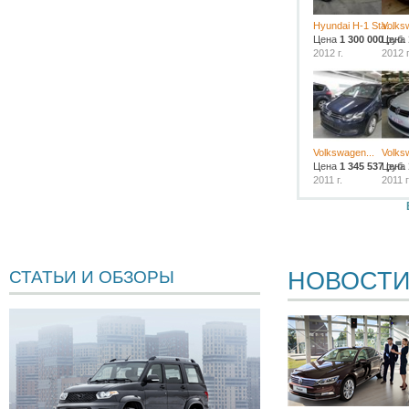
Hyundai H-1 Sta...
Volks
Цена
1 300 000
Цена
руб.
2012 г.
2012 г
Volkswagen...
Volks
Цена
1 345 537
Цена
руб.
2011 г.
2011 г
НОВОСТ
СТАТЬИ И ОБЗОРЫ