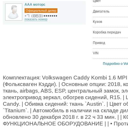
Цвет
ААА моторс
Официальный дилер
Двигатель
●●●●●●●
+
(
)
показать номер
Кузов
Коробка передач
Привод
VIN
Подробно о Vol
Комплектация: Volkswagen Caddy Kombi 1.6 MP
(Фольксваген Кэдди). | Основные опции: 2018, к
ткань, airbags, ABS, ESP, центральный замок, э
электропривод зеркал, обогрев сидений, R15. | 
Candy. | Обивка сидений: ткань `Austin`. | Цвет
`Titanium`. | Автомобиль в наличии на складе д
обновлено 30 декабря 2018 г. в 22 ч 33 мин. | |
ФУНКЦИОНАЛЬНОЕ ОБОРУДОВАНИЕ | | • Против