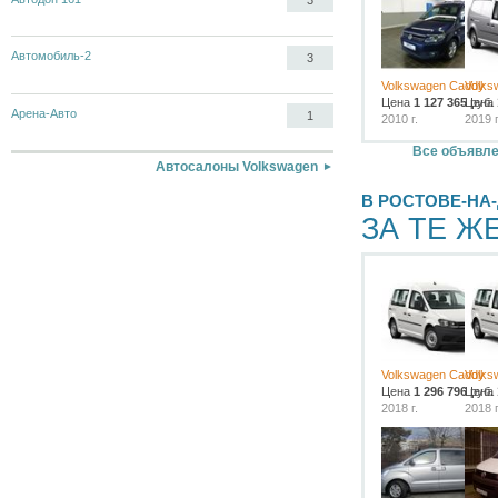
3
Автомобиль-2
3
Volkswagen Caddy
Volks
Цена
1 127 365
Цена
руб.
Арена-Авто
1
2010 г.
2019 г
Все объявле
Автосалоны Volkswagen
В РОСТОВЕ-НА
ЗА ТЕ Ж
Volkswagen Caddy
Volks
Цена
1 296 796
Цена
руб.
2018 г.
2018 г